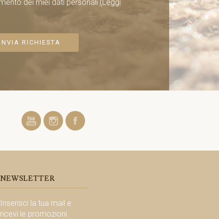
mento dei miei dati personali
(Leggi
INVIA RICHIESTA
NEWSLETTER
Inserisci la tua mail e
ricevi le promozioni