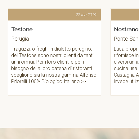
eb 2019
27 feb 2019
Nostrano
Os
Ponte San Giovanni
Pe
ino,
Luca proprietario del pub Nostrano si
Ado
tanti
rifornisce in olio dal nostro frantoio da
nos
diversi anni. Per i bisogni della sua
fie
anti
cucina usa la nostra gamma Podere
sit
lfonso
Castagna Alta, per i suoi bisogni di sala
la 
>
invece utilizza la linea Alfonso Priorelli
cuc
>>