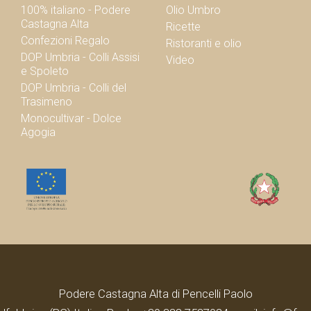
100% italiano - Podere
Olio Umbro
Castagna Alta
Ricette
Confezioni Regalo
Ristoranti e olio
DOP Umbria - Colli Assisi
Video
e Spoleto
DOP Umbria - Colli del
Trasimeno
Monocultivar - Dolce
Agogia
Podere Castagna Alta di Pencelli Paolo