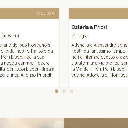
27 feb 2019
teria a Priori
Ristorante del S
rugia
Perugia
nella e Alessandro sono clienti
Situato nel centro s
tri da tantissimo tempo, noi siamo
inserito all'interno 
ri di rifornire questo grazioso locale
etrusche gode di un
uato in una via storica perugina come
su tutta la valle umb
Via dei Priori. Per i bisogni della
Orfeo ed Andrea, pa
ina, Adonella si rifornisce con la >>
dei veri maestri nell'
ristorazione.
La >>