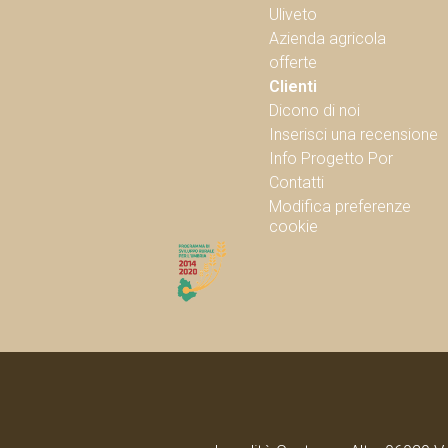
Uliveto
Azienda agricola
offerte
Clienti
Dicono di noi
Inserisci una recensione
Info Progetto Por
Contatti
Modifica preferenze
cookie