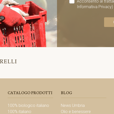
Acconsento al tratta
Informativa Privacy)
CATALOGO PRODOTTI
BLOG
100% biologico italiano
News Umbria
100% italiano
Olio e benessere