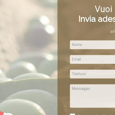
Vuoi 
Invia ades
in